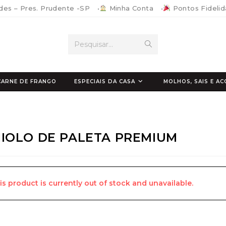
ides – Pres. Prudente -SP
•
Minha Conta
•
Pontos Fideli
Enviar
Pesquisar...
pesquisa
CARNE DE FRANGO
ESPECIAIS DA CASA
MOLHOS, SAIS E 
IOLO DE PALETA PREMIUM
is product is currently out of stock and unavailable.