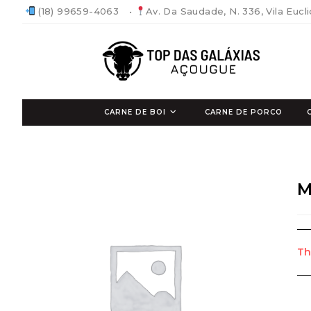
Ir
(18) 99659-4063
•
Av. Da Saudade, N. 336, Vila Eucl
para
o
conteúdo
CARNE DE BOI
CARNE DE PORCO
M
Th