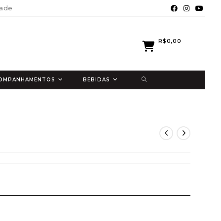
dade
R$
0,00
ALTERNAR
ACOMPANHAMENTOS
BEBIDAS
PESQUISA
DO
SITE