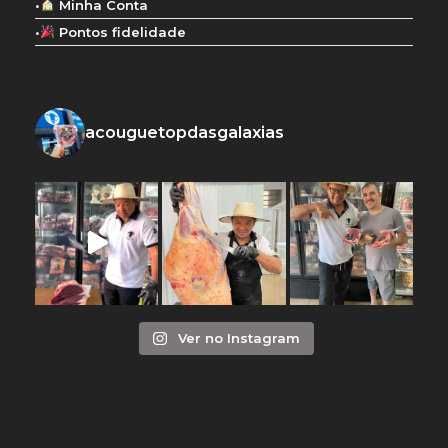
•
Minha Conta
•
Pontos fidelidade
acouguetopdasgalaxias
Ver no Instagram