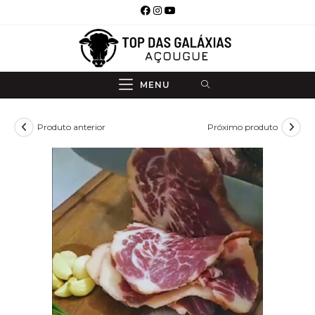
Ir
para
o
conteúdo
MENU
Produto anterior
Próximo produto