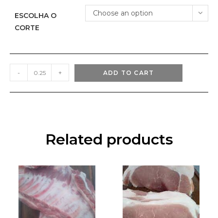
Choose an option
ESCOLHA O
CORTE
PANCETA
-
+
ADD TO CART
KG
quantity
Related products