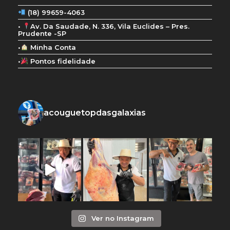
(18) 99659-4063
•
Av. Da Saudade, N. 336, Vila Euclides – Pres.
Prudente -SP
•
Minha Conta
•
Pontos fidelidade
acouguetopdasgalaxias
Ver no Instagram