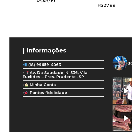
R$
48,99
R$
27,99
| Informações
a
(18) 99659-4063
•
Av. Da Saudade, N. 336, Vila
Euclides – Pres. Prudente -SP
•
Minha Conta
•
Pontos fidelidade