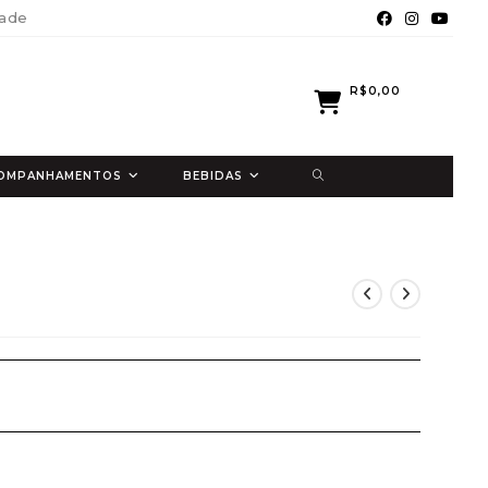
dade
R$
0,00
ALTERNAR
ACOMPANHAMENTOS
BEBIDAS
PESQUISA
DO
SITE