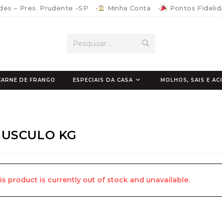
ides – Pres. Prudente -SP
•
Minha Conta
•
Pontos Fideli
Enviar
Pesquisar...
pesquisa
CARNE DE FRANGO
ESPECIAIS DA CASA
MOLHOS, SAIS E 
USCULO KG
is product is currently out of stock and unavailable.